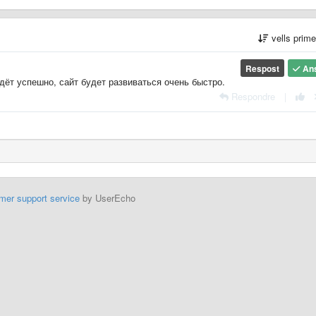
vells prim
Respost
An
дёт успешно, сайт будет развиваться очень быстро.
Respondre
|
mer support service
by UserEcho