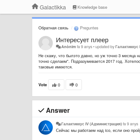
Galactikka
Knowledge base
Обратная связь
Preguntes
Интересует плеер
Anònim
fa 9 anys
•
updated by
Галактиккус 
Не скажу, что былэто давно, но уж точно 3 месяца н
точно сделаем". Подразумевается 2017 год. Хотелос
таковые имеются.
Vote
0
0
Answer
Галактиккус IV (Администрация)
fa 9 anys
Сейчас мы работаем над ico, если оно прой