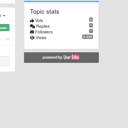
Topic stats
er
0
Vots
1
Replies
swer
1
Followers
3.445
Views