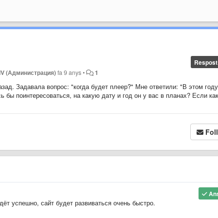
Respost
IV (Администрация)
fa 9 anys
•
1
азад. Задавала вопрос: "когда будет плеер?" Мне ответили: "В этом год
ь бы поинтересоваться, на какую дату и год он у вас в планах? Если ка
Fol
An
дёт успешно, сайт будет развиваться очень быстро.