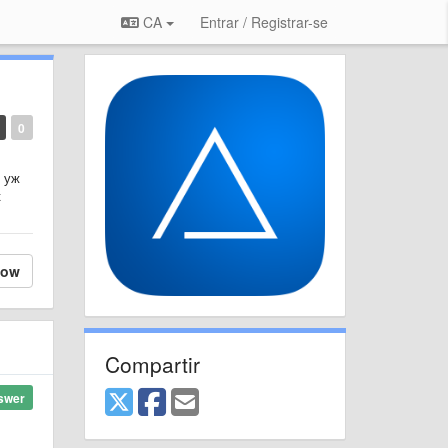
CA
Entrar / Registrar-se
0
у уж
к
low
Compartir
swer