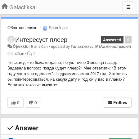
Galactikka
Обратная связь
Spurningar
Интересует плеер
Answered
0
Óþekktur
9 ár síðan
•
updated by
Галактиккус IV (Администрация)
9 ár síðan
•
1
Не скажу, что былэто давно, но уж точно 3 месяца назад.
Задавала вопрос: "когда будет плеер?" Мне ответили: "В этом
году уж точно сделаем". Подразумевается 2017 год. Хотелось
бы поинтересоваться, на какую дату и год он у вас в планах?
Если как таковые имеются.
0
0
Follow
Answer