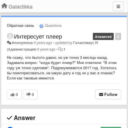
Galactikka
Обратная связь
Questions
Интересует плеер
Answered
0
Anonymous
9 years ago
•
updated by
Галактиккус IV
(Администрация)
9 years ago
•
1
Не скажу, что былэто давно, но уж точно 3 месяца назад.
Задавала вопрос: "когда будет плеер?" Мне ответили: "В этом
году уж точно сделаем". Подразумевается 2017 год. Хотелось
бы поинтересоваться, на какую дату и год он у вас в планах?
Если как таковые имеются.
0
0
Follow
Answer