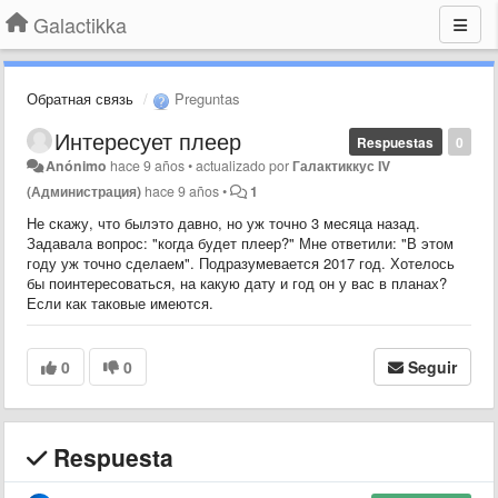
Galactikka
Обратная связь
Preguntas
Интересует плеер
Respuestas
0
Anónimo
hace 9 años
•
actualizado por
Галактиккус IV
(Администрация)
hace 9 años
•
1
Не скажу, что былэто давно, но уж точно 3 месяца назад.
Задавала вопрос: "когда будет плеер?" Мне ответили: "В этом
году уж точно сделаем". Подразумевается 2017 год. Хотелось
бы поинтересоваться, на какую дату и год он у вас в планах?
Если как таковые имеются.
0
0
Seguir
Respuesta